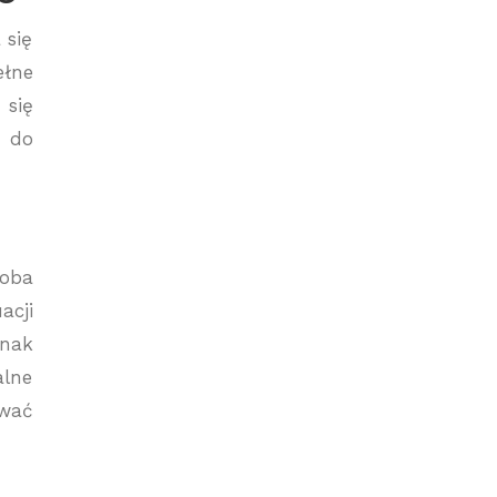
 się
ełne
 się
o do
soba
acji
dnak
alne
ować