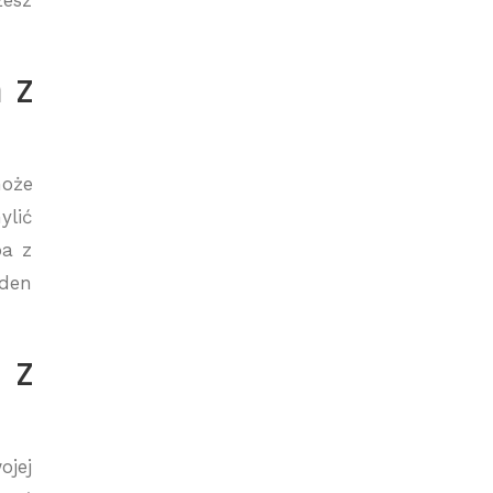
żesz
 z
może
ylić
ba z
eden
 z
ojej