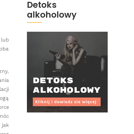
Detoks
alkoholowy
lub
soba
zny,
ania
acji
mogą
orce
omóc
 jak