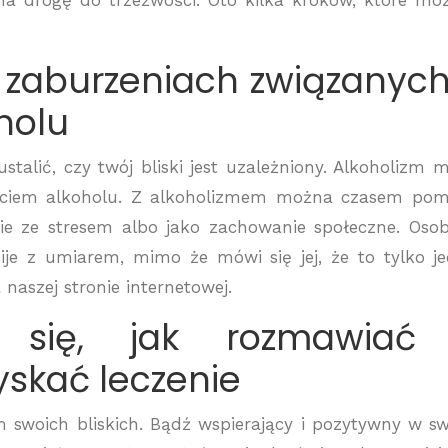
 na drogę do trzeźwości. Oto kilka kroków, które mo
o zaburzeniach związanych
holu
stalić, czy twój bliski jest uzależniony. Alkoholizm 
yciem alkoholu. Z alkoholizmem można czasem pom
ie ze stresem albo jako zachowanie społeczne. Oso
je z umiarem, mimo że mówi się jej, że to tylko j
 naszej stronie internetowej.
 się, jak rozmawiać
yskać leczenie
 swoich bliskich. Bądź wspierający i pozytywny w sw