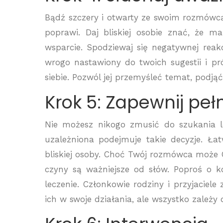
Bądź szczery i otwarty ze swoim rozmówcą.
poprawi. Daj bliskiej osobie znać, że m
wsparcie. Spodziewaj się negatywnej rea
wrogo nastawiony do twoich sugestii i pró
siebie. Pozwól jej przemyśleć temat, podją
Krok 5: Zapewnij pe
Nie możesz nikogo zmusić do szukania l
uzależniona podejmuje takie decyzje. Łatw
bliskiej osoby. Choć Twój rozmówca może C
czyny są ważniejsze od słów. Poproś o k
leczenie. Członkowie rodziny i przyjacie
ich w swoje działania, ale wszystko zależy 