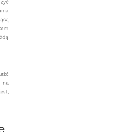
szyć
ania
jącą
stem
ażdą
leźć
ę na
est,
e