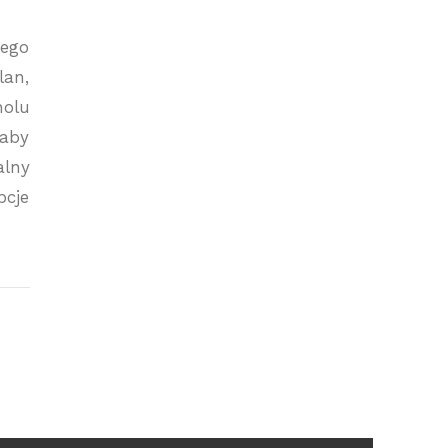
zego
lan,
holu
 aby
alny
pcje