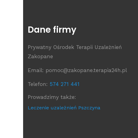
Dane firmy
Prywatny Ośrodek Terapii Uzależnień
Zakopane
Email: pomoc@zakopane.terapia24h.pl
Telefon:
574 271 441
Prowadzimy także:
Leczenie uzależnień Pszczyna