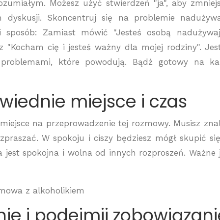
ozumiałym. Możesz użyć stwierdzeń "ja", aby zmniej
 dyskusji. Skoncentruj się na problemie nadużyw
i sposób: Zamiast mówić "Jesteś osobą nadużywa
 "Kocham cię i jesteś ważny dla mojej rodziny". Je
i problemami, które powodują. Bądź gotowy na k
wiednie miejsce i czas
 miejsce na przeprowadzenie tej rozmowy. Musisz zna
 rozpraszać. W spokoju i ciszy będziesz mógł skupić si
jest spokojna i wolna od innych rozproszeń. Ważne j
nie i podejmij zobowiązani