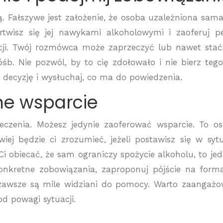
 Fałszywe jest założenie, że osoba uzależniona sama
artwisz się jej nawykami alkoholowymi i zaoferuj p
kcji. Twój rozmówca może zaprzeczyć lub nawet stać
śb. Nie pozwól, by to cię zdołowało i nie bierz teg
ć decyzję i wysłuchaj, co ma do powiedzenia.
łne wsparcie
eczenia. Możesz jedynie zaoferować wsparcie. To o
iej będzie ci zrozumieć, jeżeli postawisz się w sytu
i obiecać, że sam ograniczy spożycie alkoholu, to je
onkretne zobowiązania, zaproponuj pójście na form
le zawsze są mile widziani do pomocy. Warto zaangaż
od powagi sytuacji.